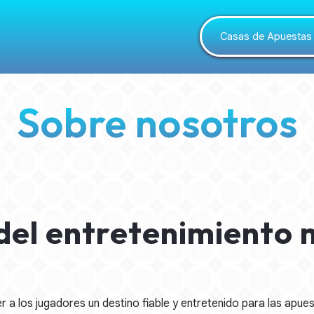
Casas de Apuestas
Sobre nosotros
 del entretenimiento 
 a los jugadores un destino fiable y entretenido para las apues