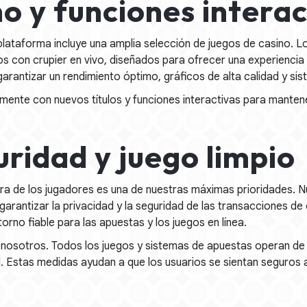
o y funciones interac
lataforma incluye una amplia selección de juegos de casino. L
os con crupier en vivo, diseñados para ofrecer una experiencia
rantizar un rendimiento óptimo, gráficos de alta calidad y sis
amente con nuevos títulos y funciones interactivas para mantener
ridad y juego limpio
iera de los jugadores es una de nuestras máximas prioridades. N
rantizar la privacidad y la seguridad de las transacciones d
rno fiable para las apuestas y los juegos en línea.
a nosotros. Todos los juegos y sistemas de apuestas operan de 
ad. Estas medidas ayudan a que los usuarios se sientan seguros 