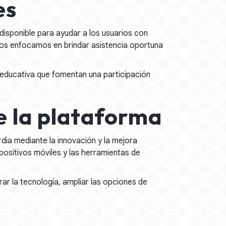
es
disponible para ayudar a los usuarios con
os enfocamos en brindar asistencia oportuna
 educativa que fomentan una participación
e la plataforma
ia mediante la innovación y la mejora
positivos móviles y las herramientas de
r la tecnología, ampliar las opciones de