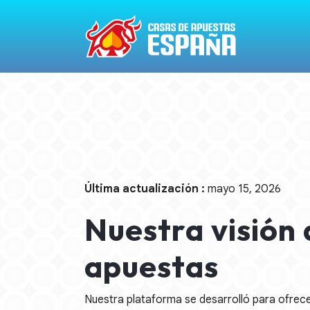
Saltar
al
contenido
Última actualización :
mayo 15, 2026
Nuestra visión
apuestas
Nuestra plataforma se desarrolló para ofrecer